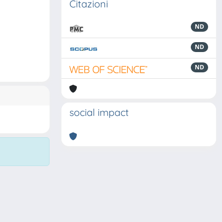
Citazioni
ND
ND
ND
social impact