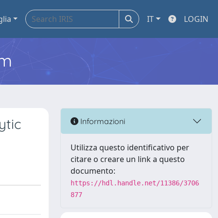
glia
IT
LOGIN
em
ytic
Informazioni
Utilizza questo identificativo per
citare o creare un link a questo
documento:
https://hdl.handle.net/11386/3706
877