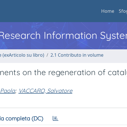
Home
Sfo
l Research Information Syst
 (exArticolo su libro)
2.1 Contributo in volume
ents on the regeneration of catal
 Paola
;
VACCARO, Salvatore
a completa (DC)