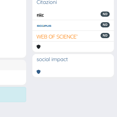
Citazioni
ND
ND
ND
social impact