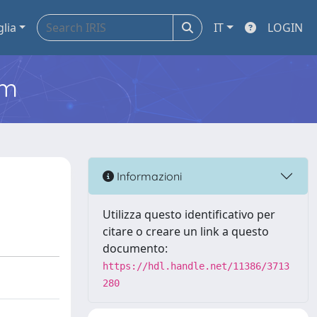
glia
IT
LOGIN
em
Informazioni
Utilizza questo identificativo per
citare o creare un link a questo
documento:
https://hdl.handle.net/11386/3713
280