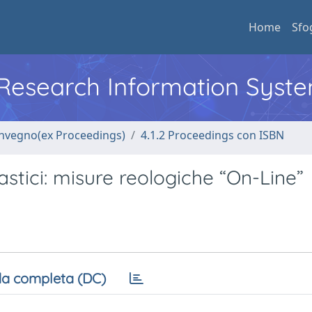
Home
Sfo
l Research Information Syst
convegno(ex Proceedings)
4.1.2 Proceedings con ISBN
stici: misure reologiche “On-Line”
a completa (DC)