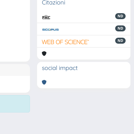
Citazioni
ND
ND
ND
social impact