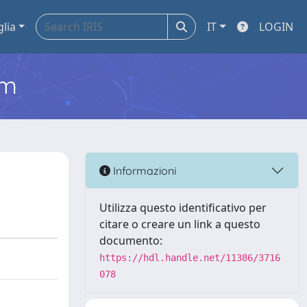
glia
IT
LOGIN
em
Informazioni
Utilizza questo identificativo per
citare o creare un link a questo
documento:
https://hdl.handle.net/11386/3716
078