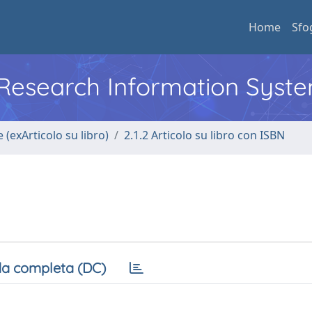
Home
Sfo
l Research Information Syst
 (exArticolo su libro)
2.1.2 Articolo su libro con ISBN
a completa (DC)