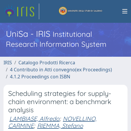
UniSa - IRIS
Institutional
Research Information System
IRIS
Catalogo Prodotti Ricerca
4 Contributo in Atti convegno(ex Proceedings)
4.1.2 Proceedings con ISBN
Scheduling strategies for supply-
chain environment: a benchmark
analysis
LAMBIASE, Alfredo
;
NOVELLINO,
CARMINE
;
RIEMMA, Stefano