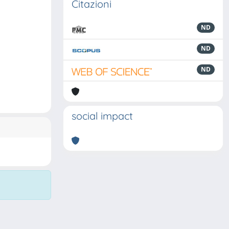
Citazioni
ND
ND
ND
social impact