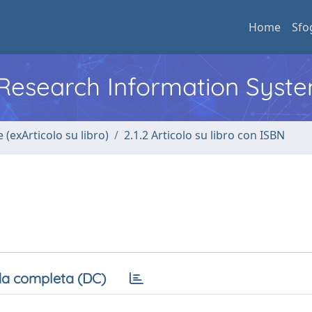
Home
Sfo
l Research Information Syst
 (exArticolo su libro)
2.1.2 Articolo su libro con ISBN
a completa (DC)