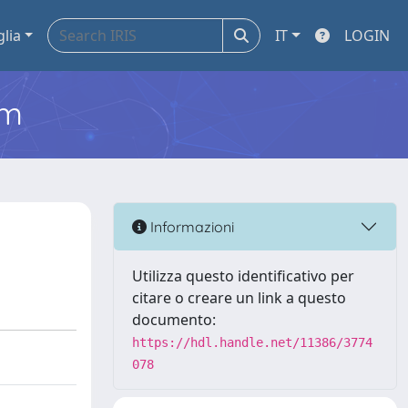
glia
IT
LOGIN
em
Informazioni
Utilizza questo identificativo per
citare o creare un link a questo
documento:
https://hdl.handle.net/11386/3774
078