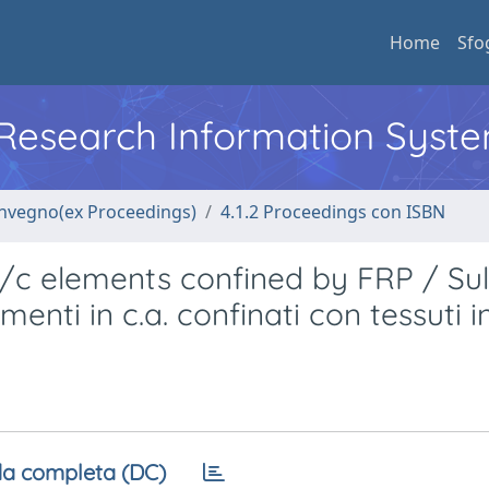
Home
Sfo
l Research Information Syst
convegno(ex Proceedings)
4.1.2 Proceedings con ISBN
r/c elements confined by FRP / Sul
enti in c.a. confinati con tessuti 
a completa (DC)