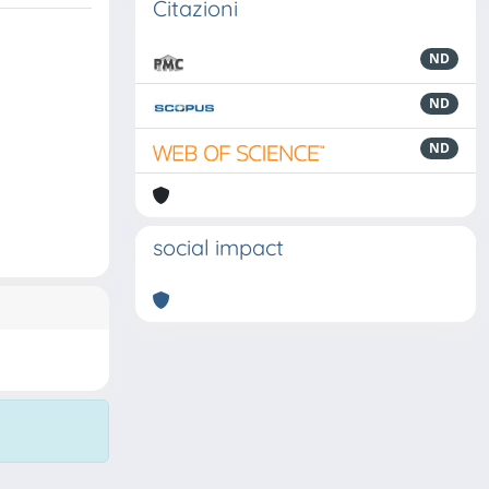
Citazioni
ND
ND
ND
social impact