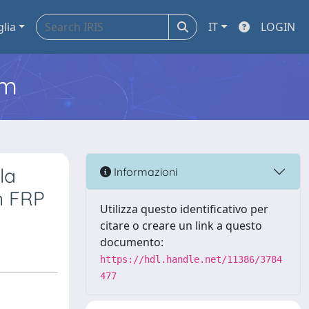
glia
IT
LOGIN
em
la
Informazioni
in FRP
Utilizza questo identificativo per
citare o creare un link a questo
documento:
https://hdl.handle.net/11386/3784
477