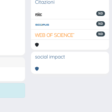
Citazioni
ND
ND
ND
social impact