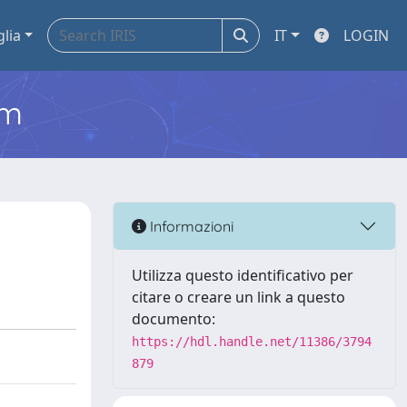
glia
IT
LOGIN
em
Informazioni
Utilizza questo identificativo per
citare o creare un link a questo
documento:
https://hdl.handle.net/11386/3794
879