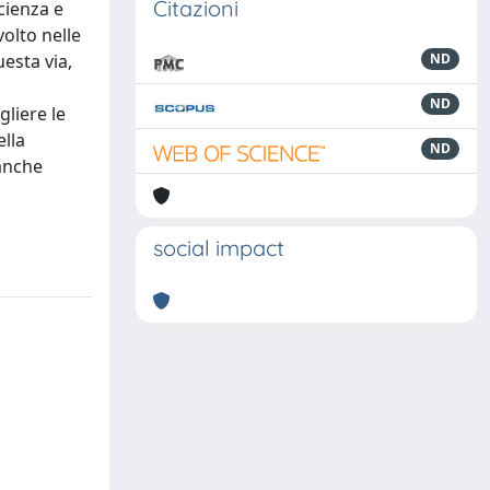
Citazioni
icienza e
volto nelle
uesta via,
ND
ND
gliere le
lla
ND
banche
social impact