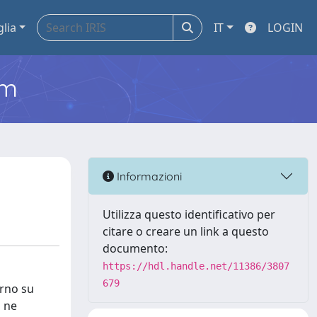
glia
IT
LOGIN
em
Informazioni
Utilizza questo identificativo per
citare o creare un link a questo
documento:
https://hdl.handle.net/11386/3807
679
erno su
a ne