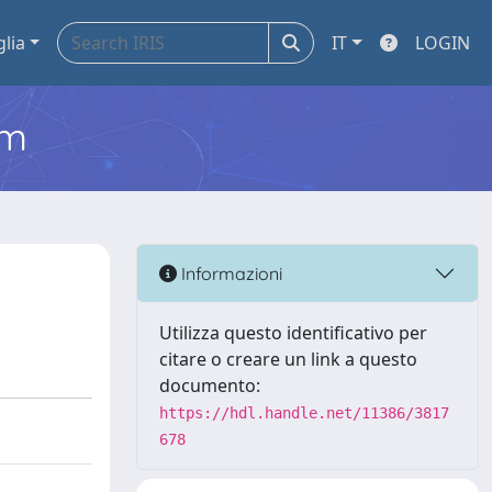
glia
IT
LOGIN
em
Informazioni
Utilizza questo identificativo per
citare o creare un link a questo
documento:
https://hdl.handle.net/11386/3817
678