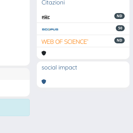
Citazioni
ND
50
ND
social impact