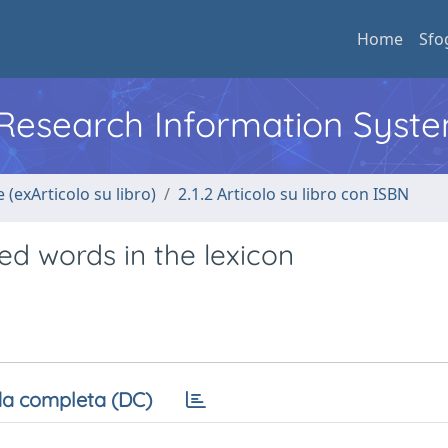
Home
Sfo
l Research Information Syst
 (exArticolo su libro)
2.1.2 Articolo su libro con ISBN
ved words in the lexicon
a completa (DC)