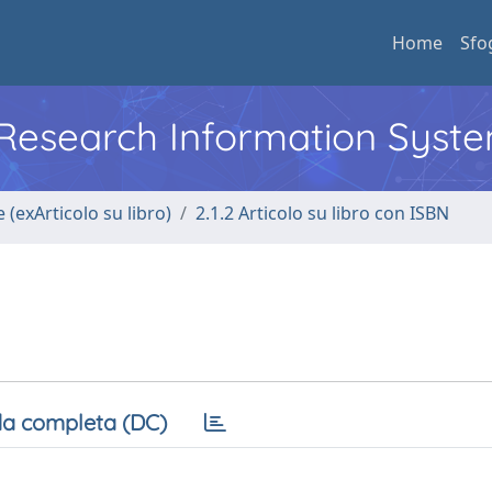
Home
Sfo
l Research Information Syst
 (exArticolo su libro)
2.1.2 Articolo su libro con ISBN
a completa (DC)