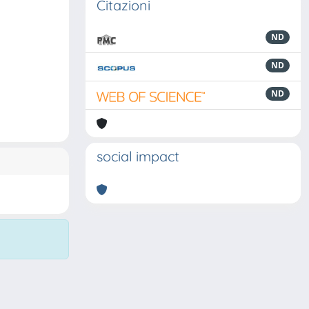
Citazioni
ND
ND
ND
social impact