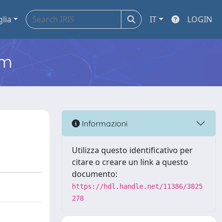
glia
IT
LOGIN
em
Informazioni
Utilizza questo identificativo per
citare o creare un link a questo
documento:
https://hdl.handle.net/11386/3825
278