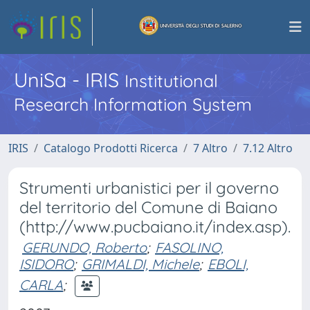
UniSa - IRIS
Institutional
Research Information System
IRIS
Catalogo Prodotti Ricerca
7 Altro
7.12 Altro
Strumenti urbanistici per il governo
del territorio del Comune di Baiano
(http://www.pucbaiano.it/index.asp).
GERUNDO, Roberto
;
FASOLINO,
ISIDORO
;
GRIMALDI, Michele
;
EBOLI,
CARLA
;