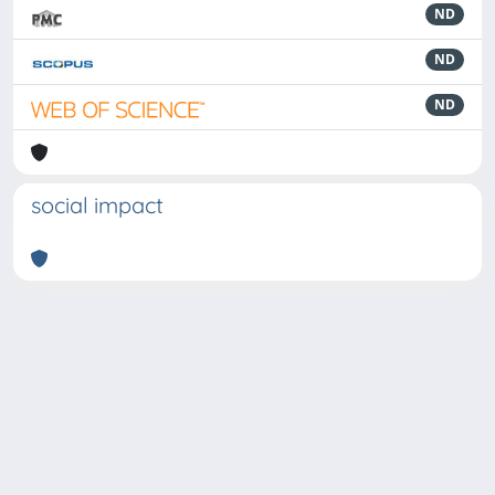
ND
ND
ND
social impact
Powered by
IRIS
-
about IRIS
-
Utilizzo dei cookie
-
Privacy
Copyright © 2026