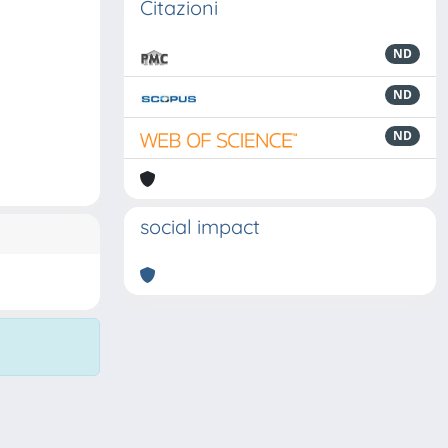
Citazioni
ND
ND
ND
social impact