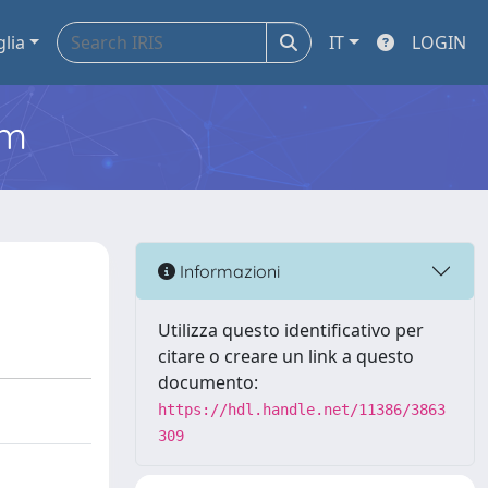
glia
IT
LOGIN
em
Informazioni
Utilizza questo identificativo per
citare o creare un link a questo
documento:
https://hdl.handle.net/11386/3863
309