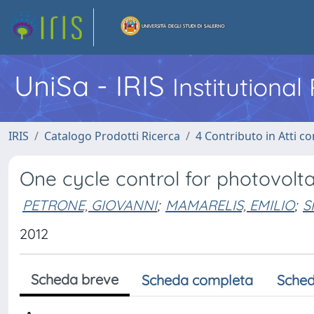
UniSa - IRIS
Institutiona
IRIS
Catalogo Prodotti Ricerca
4 Contributo in Atti 
One cycle control for photovolt
PETRONE, GIOVANNI
;
MAMARELIS, EMILIO
;
S
2012
Scheda breve
Scheda completa
Sched