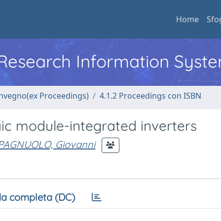
Home
Sfo
l Research Information Syst
convegno(ex Proceedings)
4.1.2 Proceedings con ISBN
aic module-integrated inverters
PAGNUOLO, Giovanni
a completa (DC)