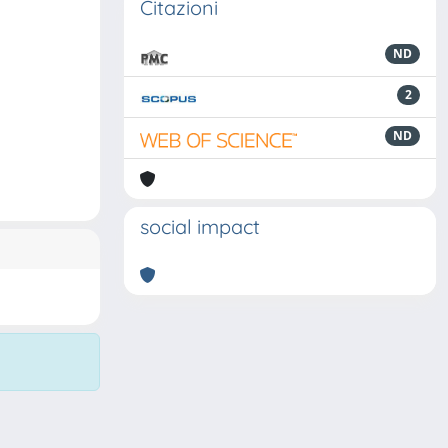
Citazioni
ND
2
ND
social impact