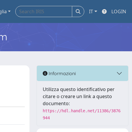
glia
IT
LOGIN
em
Informazioni
Utilizza questo identificativo per
citare o creare un link a questo
documento:
https://hdl.handle.net/11386/3876
944