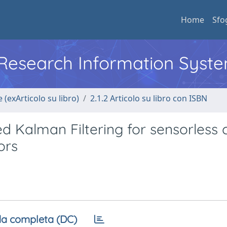
Home
Sfo
l Research Information Syst
 (exArticolo su libro)
2.1.2 Articolo su libro con ISBN
ed Kalman Filtering for sensorless 
ors
a completa (DC)