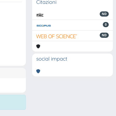
Citazioni
ND
0
ND
social impact