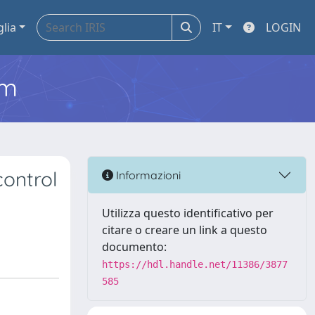
glia
IT
LOGIN
em
control
Informazioni
Utilizza questo identificativo per
citare o creare un link a questo
documento:
https://hdl.handle.net/11386/3877
585