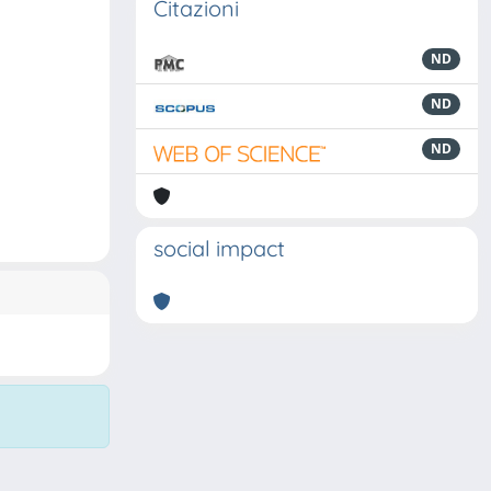
Citazioni
ND
ND
ND
social impact