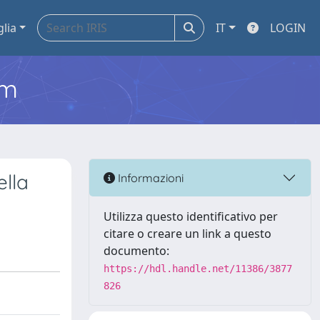
glia
IT
LOGIN
em
ella
Informazioni
Utilizza questo identificativo per
citare o creare un link a questo
documento:
https://hdl.handle.net/11386/3877
826