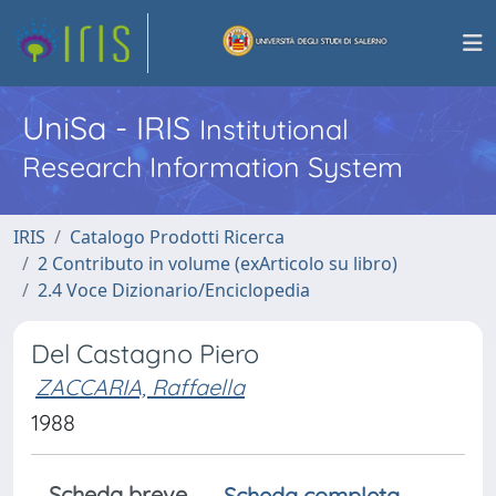
UniSa - IRIS
Institutional
Research Information System
IRIS
Catalogo Prodotti Ricerca
2 Contributo in volume (exArticolo su libro)
2.4 Voce Dizionario/Enciclopedia
Del Castagno Piero
ZACCARIA, Raffaella
1988
Scheda breve
Scheda completa