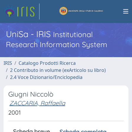
UniSa - IRIS
Institutional
Research Information System
IRIS
Catalogo Prodotti Ricerca
2 Contributo in volume (exArticolo su libro)
2.4 Voce Dizionario/Enciclopedia
Giugni Niccolò
ZACCARIA, Raffaella
2001
Scheda breve
Scheda completa