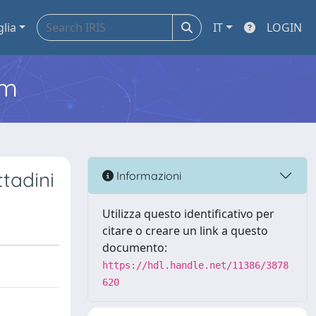
glia
IT
LOGIN
em
ttadini
Informazioni
Utilizza questo identificativo per
citare o creare un link a questo
documento:
https://hdl.handle.net/11386/3878
620