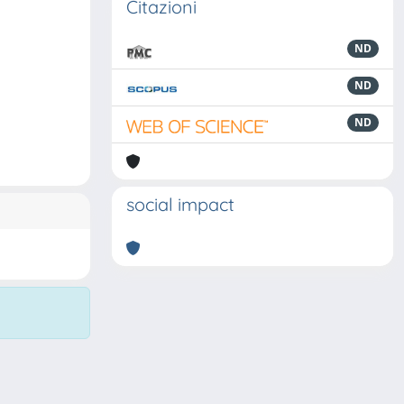
Citazioni
ND
ND
ND
social impact