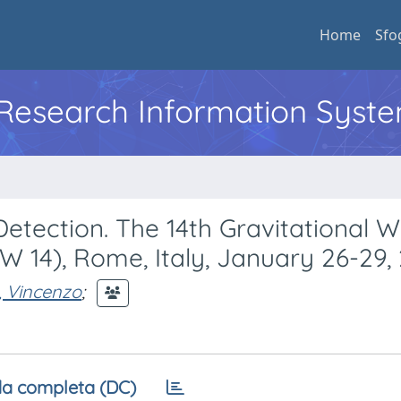
Home
Sfo
l Research Information Syst
Detection. The 14th Gravitational 
14), Rome, Italy, January 26-29, 
 Vincenzo
;
a completa (DC)