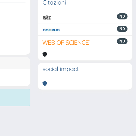
Citazioni
ND
ND
ND
social impact