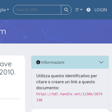
glia
IT
LOGIN
em
Wave
Informazioni
2010.
Utilizza questo identificativo per
citare o creare un link a questo
documento:
https://hdl.handle.net/11386/3879
198