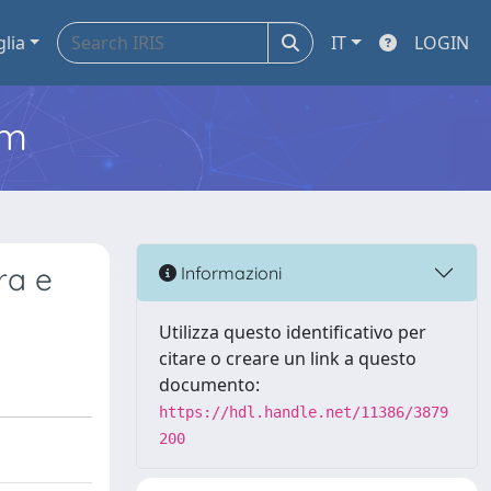
glia
IT
LOGIN
em
ra e
Informazioni
Utilizza questo identificativo per
citare o creare un link a questo
documento:
https://hdl.handle.net/11386/3879
200