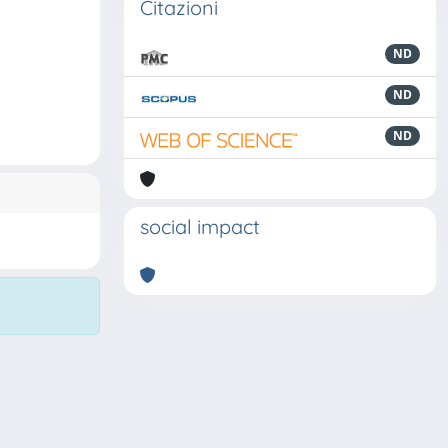
Citazioni
ND
ND
ND
social impact