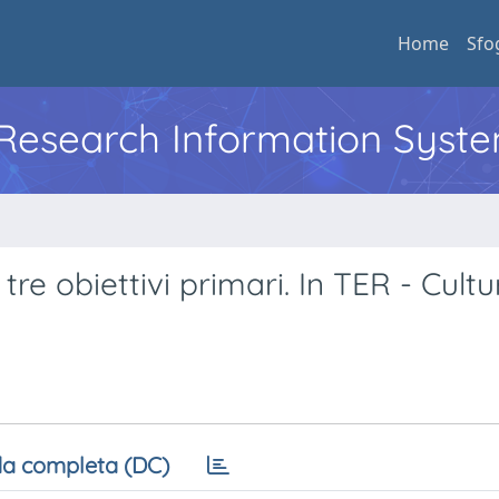
Home
Sfo
l Research Information Syst
tre obiettivi primari. In TER - Cultu
a completa (DC)