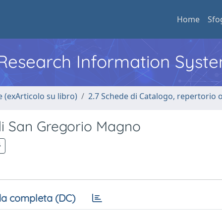
Home
Sfo
l Research Information Syst
 (exArticolo su libro)
2.7 Schede di Catalogo, repertorio 
di San Gregorio Magno
a completa (DC)