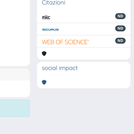
Citazioni
ND
ND
ND
social impact