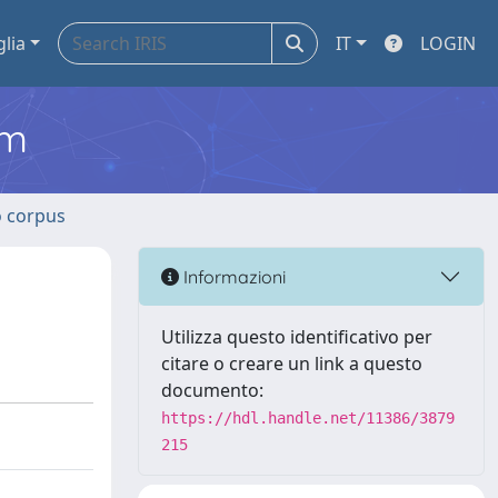
glia
IT
LOGIN
em
o corpus
Informazioni
Utilizza questo identificativo per
citare o creare un link a questo
documento:
https://hdl.handle.net/11386/3879
215