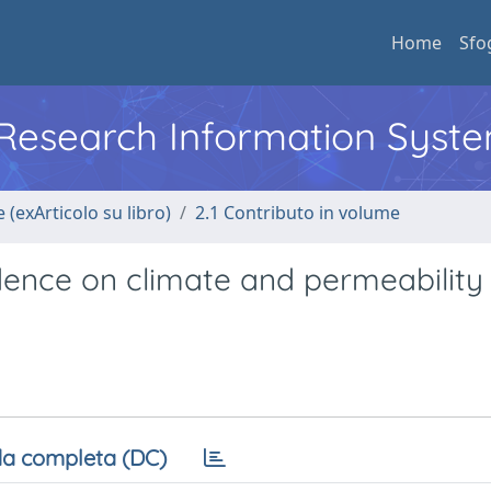
Home
Sfo
l Research Information Syst
 (exArticolo su libro)
2.1 Contributo in volume
dence on climate and permeability
a completa (DC)