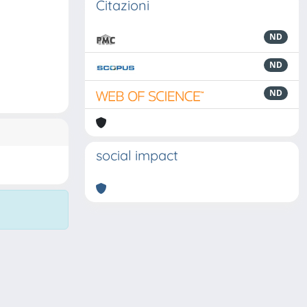
Citazioni
ND
ND
ND
social impact