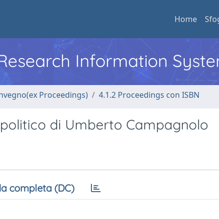
Home
Sfo
l Research Information Syst
convegno(ex Proceedings)
4.1.2 Proceedings con ISBN
ro politico di Umberto Campagnolo
a completa (DC)