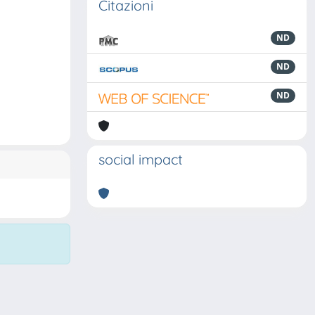
Citazioni
ND
ND
ND
social impact