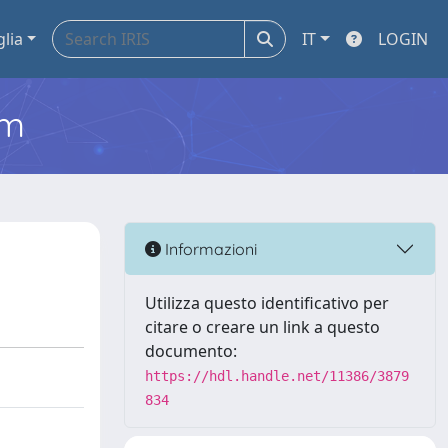
glia
IT
LOGIN
em
Informazioni
Utilizza questo identificativo per
citare o creare un link a questo
documento:
https://hdl.handle.net/11386/3879
834