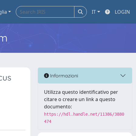
glia
IT
LOGIN
em
cus
Informazioni
Utilizza questo identificativo per
citare o creare un link a questo
documento:
https://hdl.handle.net/11386/3880
474