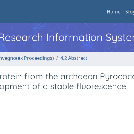
Home
Sfo
l Research Information Syst
convegno(ex Proceedings)
4.2 Abstract
rotein from the archaeon Pyrococ
elopment of a stable fluorescence