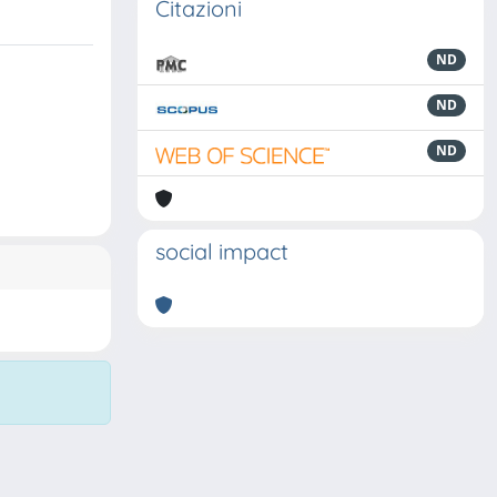
Citazioni
ND
ND
ND
social impact