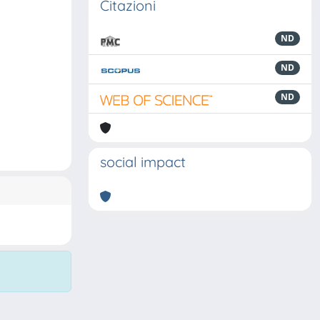
Citazioni
ND
ND
ND
social impact