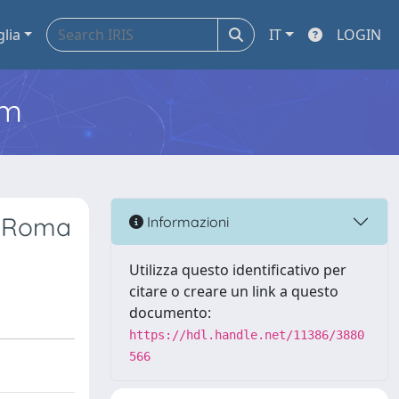
glia
IT
LOGIN
em
 a Roma
Informazioni
Utilizza questo identificativo per
citare o creare un link a questo
documento:
https://hdl.handle.net/11386/3880
566