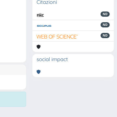
Citazioni
ND
ND
ND
social impact