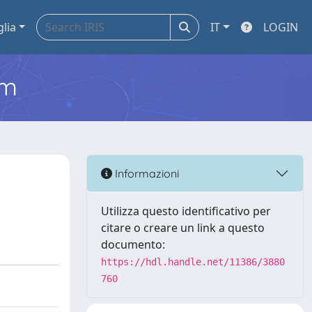
glia
IT
LOGIN
em
Informazioni
Utilizza questo identificativo per
citare o creare un link a questo
documento:
https://hdl.handle.net/11386/3880
760