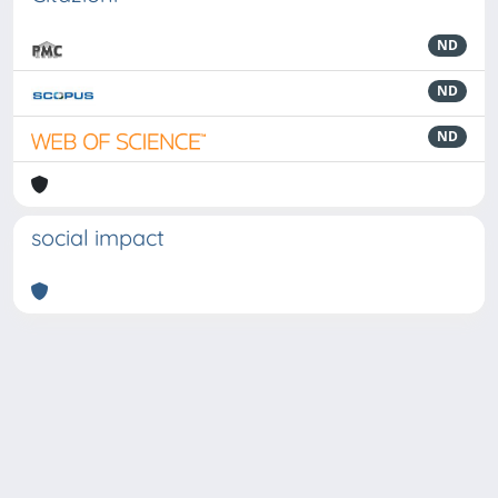
ND
ND
ND
social impact
Powered by
IRIS
-
about IRIS
-