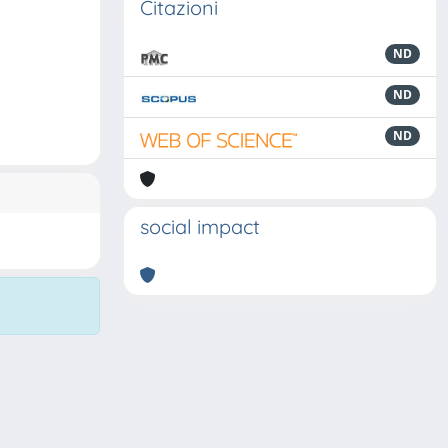
Citazioni
ND
ND
ND
social impact