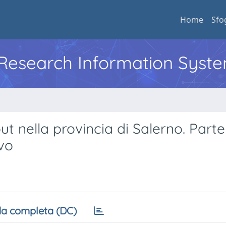
Home
Sfo
l Research Information Syst
 nella provincia di Salerno. Parte I
vo
a completa (DC)