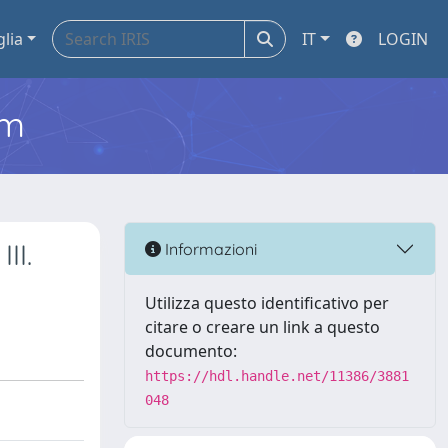
glia
IT
LOGIN
em
II.
Informazioni
Utilizza questo identificativo per
citare o creare un link a questo
documento:
https://hdl.handle.net/11386/3881
048