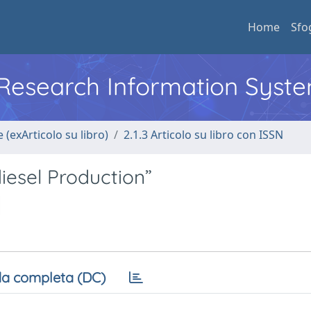
Home
Sfo
l Research Information Syst
 (exArticolo su libro)
2.1.3 Articolo su libro con ISSN
iesel Production”
a completa (DC)