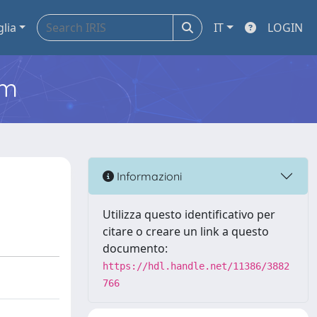
glia
IT
LOGIN
em
Informazioni
Utilizza questo identificativo per
citare o creare un link a questo
documento:
https://hdl.handle.net/11386/3882
766