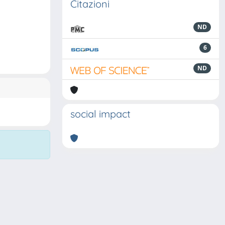
Citazioni
ND
6
ND
social impact