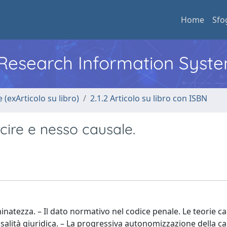
Home
Sfo
l Research Information Syst
 (exArticolo su libro)
2.1.2 Articolo su libro con ISBN
cire e nesso causale.
natezza. – Il dato normativo nel codice penale. Le teorie cau
salità giuridica. – La progressiva autonomizzazione della ca