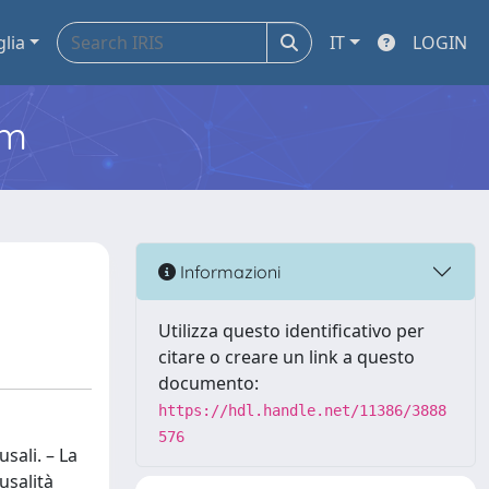
glia
IT
LOGIN
em
Informazioni
Utilizza questo identificativo per
citare o creare un link a questo
documento:
https://hdl.handle.net/11386/3888
576
sali. – La
usalità