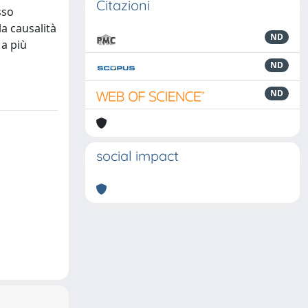
Citazioni
sso
la causalità
ND
 a più
ND
ND
social impact