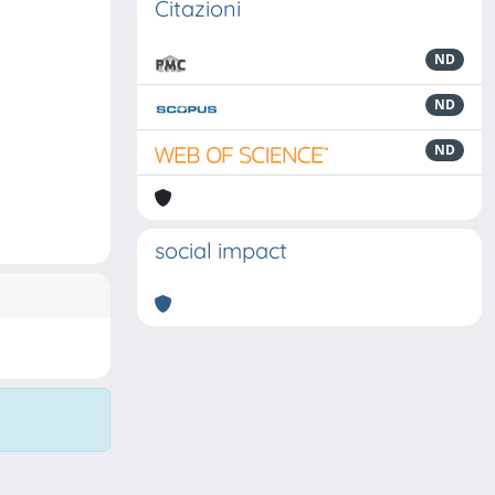
Citazioni
ND
ND
ND
social impact