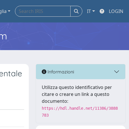
glia
IT
LOGIN
em
entale
Informazioni
Utilizza questo identificativo per
citare o creare un link a questo
documento:
https://hdl.handle.net/11386/3888
783