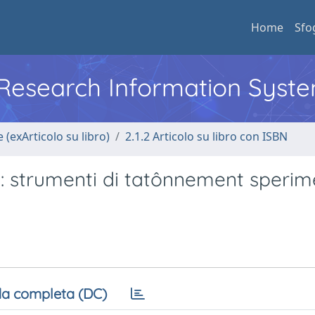
Home
Sfo
l Research Information Syst
 (exArticolo su libro)
2.1.2 Articolo su libro con ISBN
: strumenti di tatônnement sperim
e
a completa (DC)