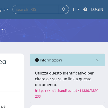
glia
IT
LOGIN
em
rea
Informazioni
Utilizza questo identificativo per
citare o creare un link a questo
documento:
https://hdl.handle.net/11386/3891
233
 del