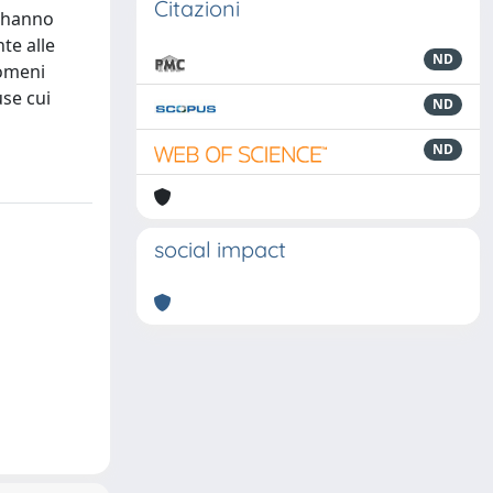
Citazioni
e hanno
te alle
ND
nomeni
use cui
ND
ND
social impact