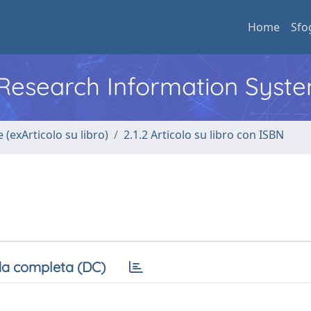
Home
Sfo
l Research Information Syst
 (exArticolo su libro)
2.1.2 Articolo su libro con ISBN
a completa (DC)