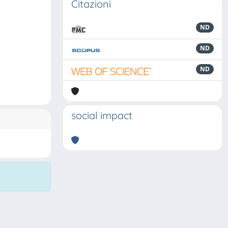
Citazioni
ND
ND
ND
social impact