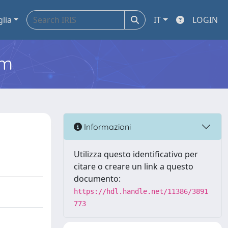
glia
IT
LOGIN
em
Informazioni
Utilizza questo identificativo per
citare o creare un link a questo
documento:
https://hdl.handle.net/11386/3891
773