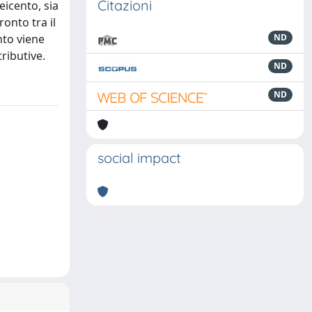
Citazioni
eicento, sia
onto tra il
nto viene
ND
ributive.
ND
ND
social impact