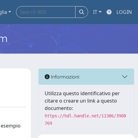
glia
IT
LOGIN
em
Informazioni
Utilizza questo identificativo per
citare o creare un link a questo
documento:
https://hdl.handle.net/11386/3908
769
te esempio