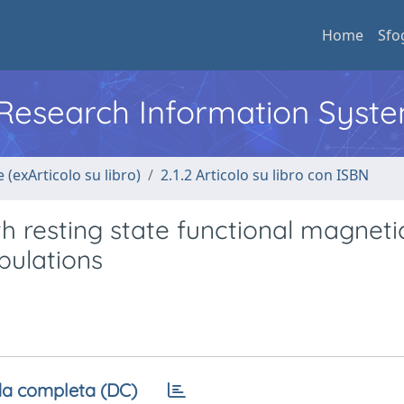
Home
Sfo
l Research Information Syst
 (exArticolo su libro)
2.1.2 Articolo su libro con ISBN
 resting state functional magneti
pulations
a completa (DC)