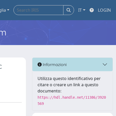
glia
IT
LOGIN
em
c
Informazioni
Utilizza questo identificativo per
citare o creare un link a questo
documento:
https://hdl.handle.net/11386/3920
569