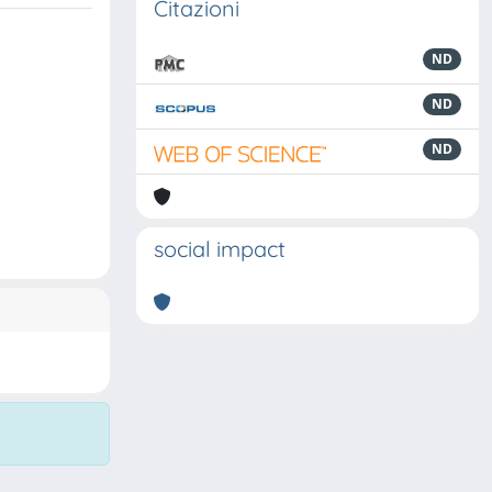
Citazioni
ND
ND
ND
social impact