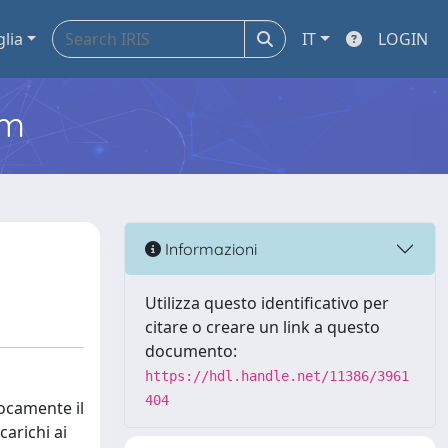
glia
IT
LOGIN
em
Informazioni
Utilizza questo identificativo per
citare o creare un link a questo
documento:
https://hdl.handle.net/11386/3961
404
vocamente il
carichi ai