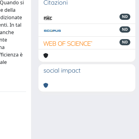
Citazioni
. Quando si
e della
ndizionate
ND
ti. In tal
ND
 anche
ente
ND
una
ficienza è
tale
social impact