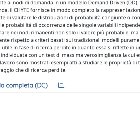
portate ai nodi di domanda in un modello Demand Driven (DD)
anda, il CHYTE fornisce in modo completo la rappresentazion
te di valutare le distribuzioni di probabilità congiunte o co
e probabilità di occorrenza delle singole variabili indipenden
are nei nodi rimanenti non solo il valore più probabile, ma
iente rispetto a criteri basati sui tradizionali modelli puram
utile in fase di ricerca perdite in quanto essa si riflette in 
ndividuata con un test di massima verosimiglianza la cui ef
 lavoro sono mostrati esempi atti a studiare le proprietà di 
raggio che di ricerca perdite.
a completa (DC)