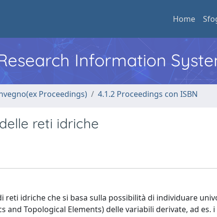
Home
Sfo
l Research Information Syst
convegno(ex Proceedings)
4.1.2 Proceedings con ISBN
elle reti idriche
eti idriche che si basa sulla possibilità di individuare uni
nd Topological Elements) delle variabili derivate, ad es. i 