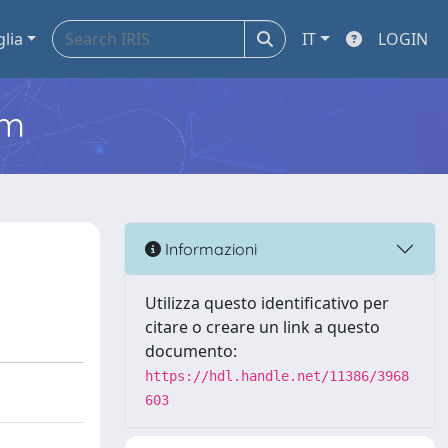
glia
IT
LOGIN
em
Informazioni
Utilizza questo identificativo per
citare o creare un link a questo
documento:
https://hdl.handle.net/11386/3968
603