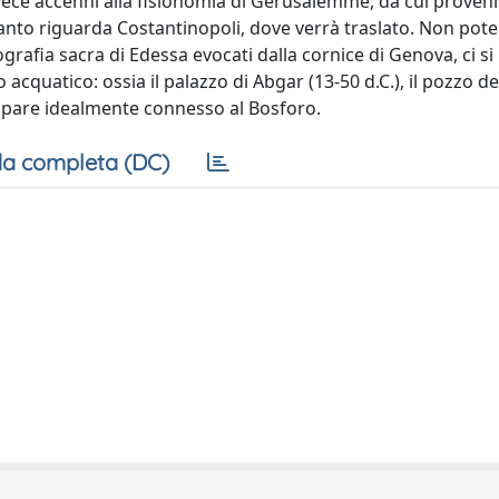
ece accenni alla fisionomia di Gerusalemme, da cui proveniv
uanto riguarda Costantinopoli, dove verrà traslato. Non pot
grafia sacra di Edessa evocati dalla cornice di Genova, ci si
acquatico: ossia il palazzo di Abgar (13-50 d.C.), il pozzo de
appare idealmente connesso al Bosforo.
a completa (DC)