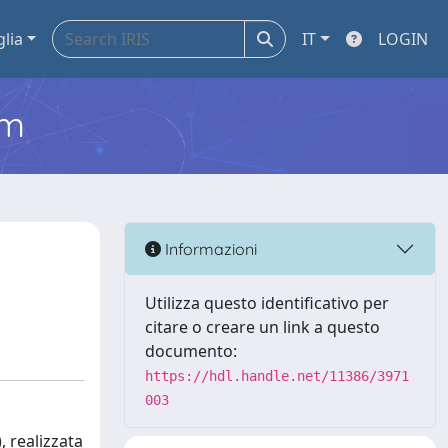
glia
IT
LOGIN
em
Informazioni
Utilizza questo identificativo per
citare o creare un link a questo
documento:
https://hdl.handle.net/11386/3971
003
 realizzata