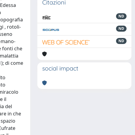
Citazioni
i Edessa
a
ND
 topografia
 , rotoli-
ND
esseno
a-mano-
ND
e fonti che
 malattia
1); di come
social impact
lto
nto
 miracolo
 il
ia del
are in che
 spazio
Eufrate