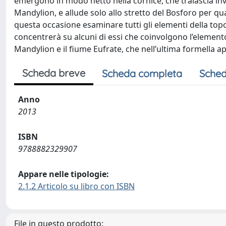
emergono in modo netto nella cornice, che tralascia inv
Mandylion, e allude solo allo stretto del Bosforo per q
questa occasione esaminare tutti gli elementi della topo
concentrerà su alcuni di essi che coinvolgono l’elemento 
Mandylion e il fiume Eufrate, che nell’ultima formella 
Scheda breve
Scheda completa
Sched
Anno
2013
ISBN
9788882329907
Appare nelle tipologie:
2.1.2 Articolo su libro con ISBN
File in questo prodotto: