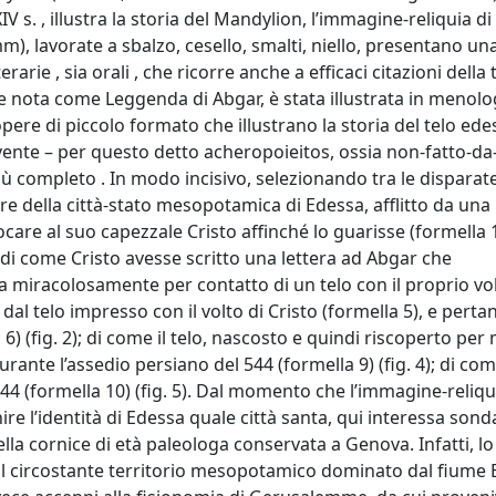
IV s. , illustra la storia del Mandylion, l’immagine-reliquia d
mm), lavorate a sbalzo, cesello, smalti, niello, presentano un
rarie , sia orali , che ricorre anche a efficaci citazioni della
e nota come Leggenda di Abgar, è stata illustrata in menologi
 opere di piccolo formato che illustrano la storia del telo ed
vente – per questo detto acheropoieitos, ossia non-fatto-d
iù completo . In modo incisivo, selezionando tra le disparat
re della città-stato mesopotamica di Edessa, afflitto da una
re al suo capezzale Cristo affinché lo guarisse (formella 
); di come Cristo avesse scritto una lettera ad Abgar che
 miracolosamente per contatto di un telo con il proprio vo
al telo impresso con il volto di Cristo (formella 5), e perta
6) (fig. 2); di come il telo, nascosto e quindi riscoperto per
urante l’assedio persiano del 544 (formella 9) (fig. 4); di come
44 (formella 10) (fig. 5). Dal momento che l’immagine-reliqu
e l’identità di Edessa quale città santa, qui interessa sond
la cornice di età paleologa conservata a Genova. Infatti, lo
 e il circostante territorio mesopotamico dominato dal fiume 