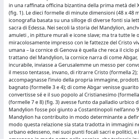
in una raffinata officina bizantina della prima metà del X
(fig. 1). Le dieci formelle di minute dimensioni (48 x 48 
iconografia basata su una silloge di diverse fonti sia lette
sacra di Edessa. Nei secoli la storia del Mandylion, anch
amuleti , in pitture murali e icone slave; ma tra tutte le
miracolosamente impresso con le fattezze del Cristo vi
umana – la cornice di Genova è quella che reca il ciclo p
trattano del Mandylion, la cornice narra di come Abgar, 
incurabile, inviasse a Gerusalemme un messo per convoca
il messo tentasse, invano, di ritrarre Cristo (formella 2
accompagnasse l’invio della propria immagine, prodotta
bagnato (formelle 3 e 4); di come Abgar venisse guarito d
convertisse sé e il suo popolo al Cristianesimo (formella 
(formelle 7 e 8) (fig. 3) avesse funto da palladio urbico d
Mandylion fosse poi giunto a Costantinopoli nell’anno 9
Mandylion ha contribuito in modo determinante a definir
modo questa relazione sia stata tradotta in immagini nel
urbano edesseno, nei suoi punti focali sacri e politici,