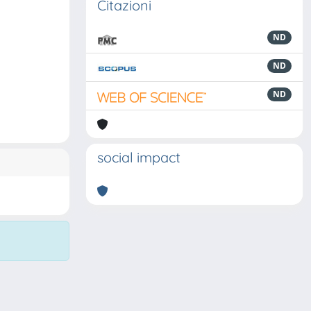
Citazioni
ND
ND
ND
social impact