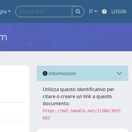
glia
IT
LOGIN
em
Informazioni
Utilizza questo identificativo per
citare o creare un link a questo
documento:
https://hdl.handle.net/11386/3975
603