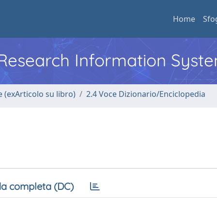
Home
Sfo
l Research Information Syst
 (exArticolo su libro)
2.4 Voce Dizionario/Enciclopedia
a completa (DC)