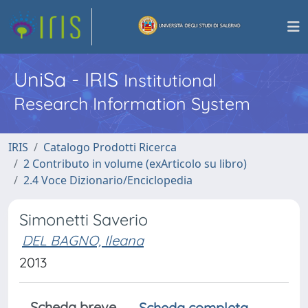
UniSa - IRIS
Institutional
Research Information System
IRIS
Catalogo Prodotti Ricerca
2 Contributo in volume (exArticolo su libro)
2.4 Voce Dizionario/Enciclopedia
Simonetti Saverio
DEL BAGNO, Ileana
2013
Scheda breve
Scheda completa