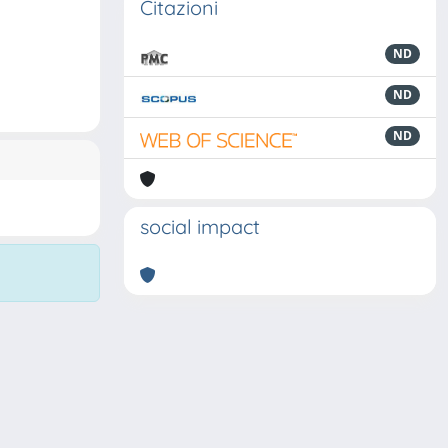
Citazioni
ND
ND
ND
social impact