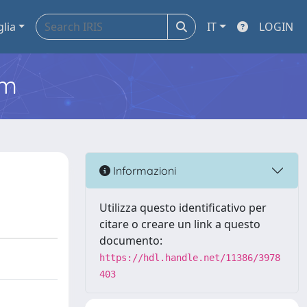
glia
IT
LOGIN
em
Informazioni
Utilizza questo identificativo per
citare o creare un link a questo
documento:
https://hdl.handle.net/11386/3978
403