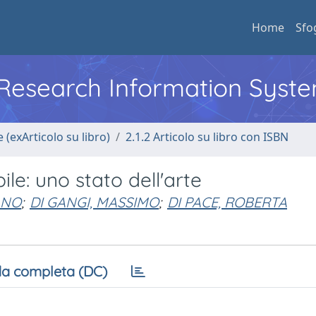
Home
Sfo
l Research Information Syst
 (exArticolo su libro)
2.1.2 Articolo su libro con ISBN
e: uno stato dell'arte
ANO
;
DI GANGI, MASSIMO
;
DI PACE, ROBERTA
a completa (DC)