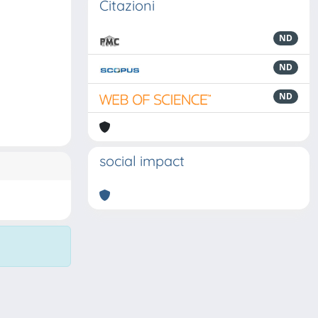
Citazioni
ND
ND
ND
social impact