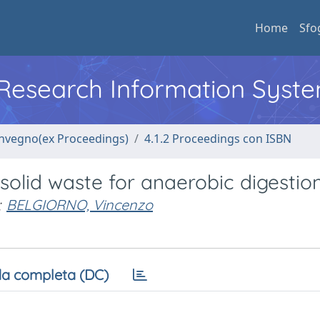
Home
Sfo
l Research Information Syst
convegno(ex Proceedings)
4.1.2 Proceedings con ISBN
olid waste for anaerobic digestio
;
BELGIORNO, Vincenzo
a completa (DC)