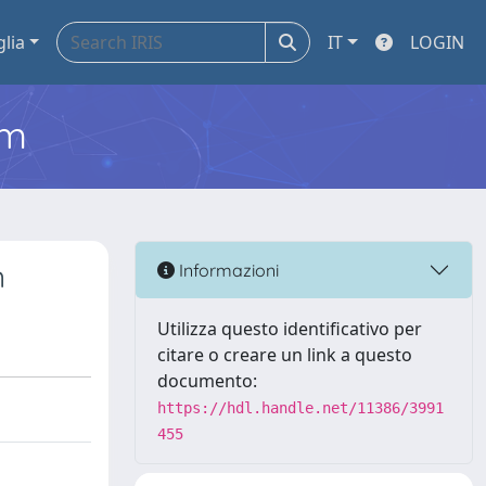
glia
IT
LOGIN
em
n
Informazioni
Utilizza questo identificativo per
citare o creare un link a questo
documento:
https://hdl.handle.net/11386/3991
455