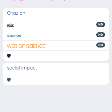
Citazioni
ND
ND
ND
social impact