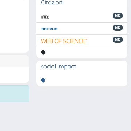
Citazioni
ND
ND
ND
social impact