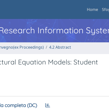
Home
Sfo
l Research Information Syst
convegno(ex Proceedings)
4.2 Abstract
ctural Equation Models: Student
a completa (DC)