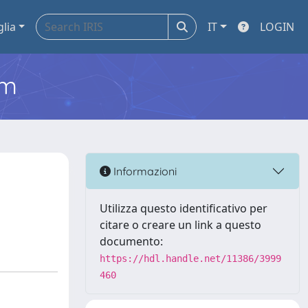
glia
IT
LOGIN
em
Informazioni
Utilizza questo identificativo per
citare o creare un link a questo
documento:
https://hdl.handle.net/11386/3999
460