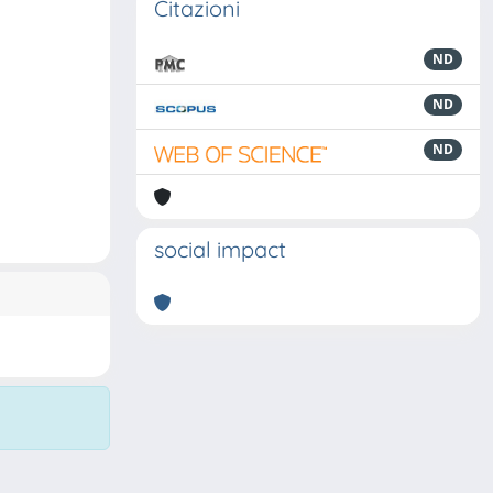
Citazioni
ND
ND
ND
social impact