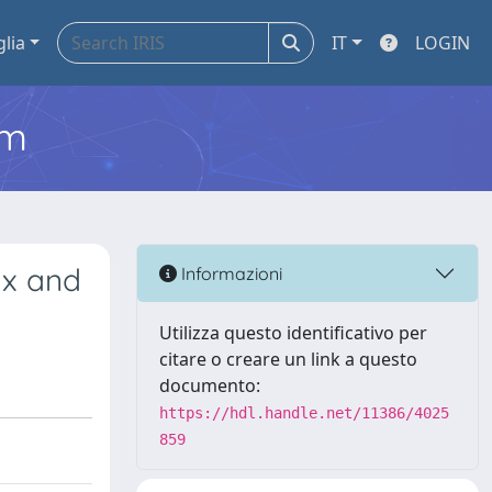
glia
IT
LOGIN
em
yx and
Informazioni
Utilizza questo identificativo per
citare o creare un link a questo
documento:
https://hdl.handle.net/11386/4025
859