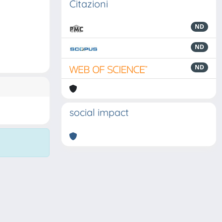
Citazioni
ND
ND
ND
social impact