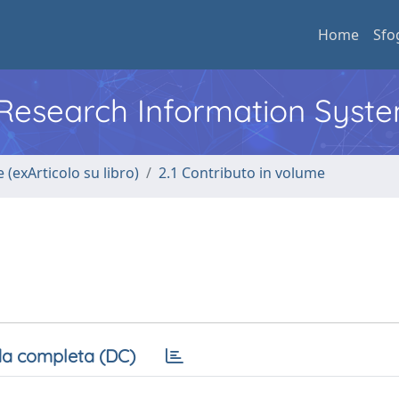
Home
Sfo
l Research Information Syst
 (exArticolo su libro)
2.1 Contributo in volume
a completa (DC)