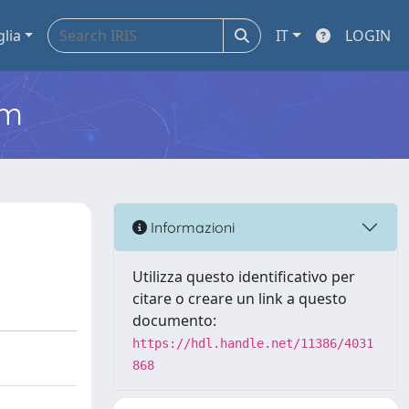
glia
IT
LOGIN
em
Informazioni
Utilizza questo identificativo per
citare o creare un link a questo
documento:
https://hdl.handle.net/11386/4031
868