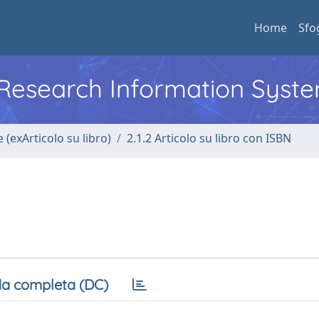
Home
Sfo
l Research Information Syst
 (exArticolo su libro)
2.1.2 Articolo su libro con ISBN
a completa (DC)