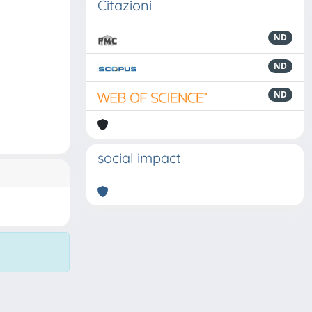
Citazioni
ND
ND
ND
social impact