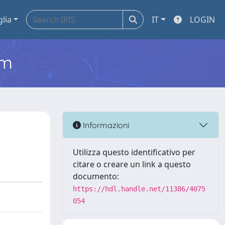
glia
IT
LOGIN
em
Informazioni
Utilizza questo identificativo per
citare o creare un link a questo
documento:
https://hdl.handle.net/11386/4075
054