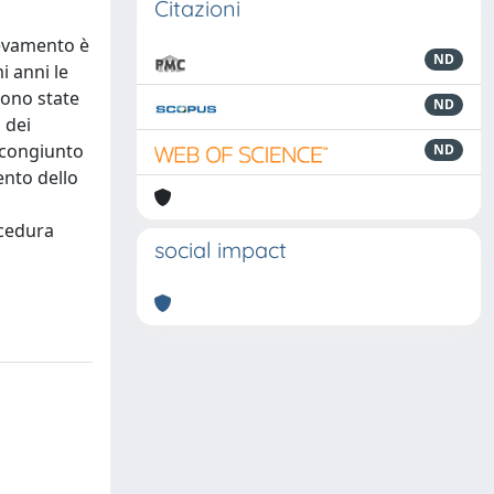
Citazioni
levamento è
ND
i anni le
sono state
ND
 dei
 congiunto
ND
ento dello
ocedura
social impact