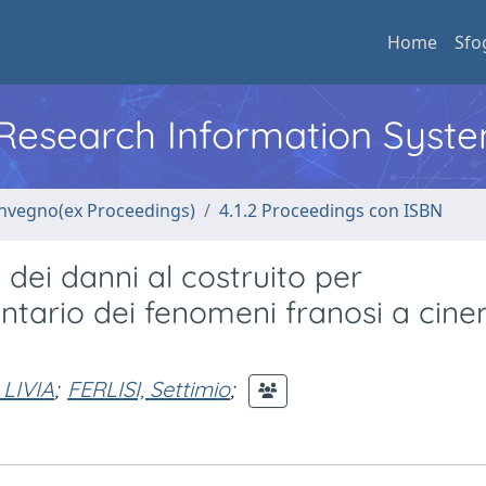
Home
Sfo
l Research Information Syst
convegno(ex Proceedings)
4.1.2 Proceedings con ISBN
dei danni al costruito per
entario dei fenomeni franosi a cin
LIVIA
;
FERLISI, Settimio
;