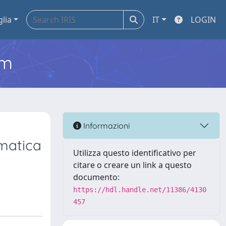
glia
IT
LOGIN
em
Informazioni
ematica
Utilizza questo identificativo per
citare o creare un link a questo
documento:
https://hdl.handle.net/11386/4130
457