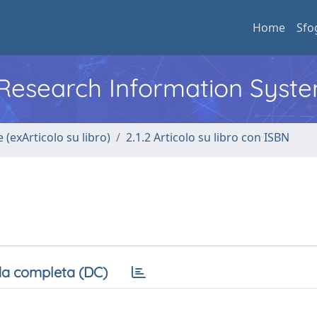
Home
Sfo
l Research Information Syst
 (exArticolo su libro)
2.1.2 Articolo su libro con ISBN
a completa (DC)