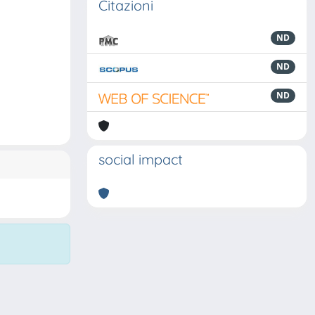
Citazioni
ND
ND
ND
social impact