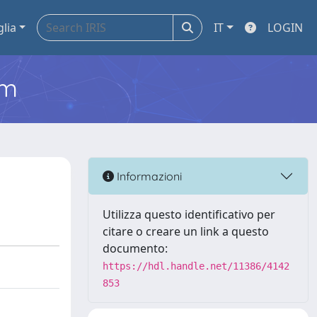
glia
IT
LOGIN
em
Informazioni
Utilizza questo identificativo per
citare o creare un link a questo
documento:
https://hdl.handle.net/11386/4142
853